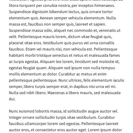
litora torquent per conubia nostra, per inceptos himenaeos.
Suspendisse dignissim bibendum lectus, quis ornare tortor
elementum quis. Aenean semper vehicula elementum. Nulla
massa est, faucibus non semper quis, laoreet et sapien.
Suspendisse massa odio, aliquet nec commodo et, venenatis ut
velit. Pellentesque mauris lorem, dictum vitae feugiat quis,
placerat vitae eros. Vestibulum quis purus vel urna convallis
faucibus. Etiam vel mauris nisi, non vehicula est. Pellentesque
habitant morbi tristique senectus et netus et malesuada fames
ac turpis egestas. Aliquam leo lorem, tincidunt sed molestie id,
egestas feugiat quam. Aliquam sed ipsum non nulla tempus
mollis elementum ac dolor. Curabitur ac metus et enim
pellentesque pellentesque. Nunc ultrices, felis elementum iaculis
semper, libero turpis semper erat, in dapibus nisi urna vel mi.
Nulla sed nibh libero. Maecenas a libero mauris, sed malesuada
dui.
Nunc euismod lobortis massa, id sollicitudin augue auctor vel.
Integer ornare sollicitudin turpis vitae vestibulum. Curabitur
faucibus ullamcorper lorem sed egestas. Pellentesque laoreet
auctor eros, et consectetur eros auctor eget. Lorem ipsum dolor