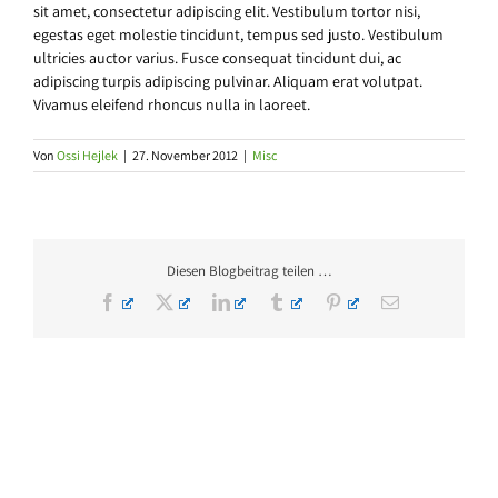
sit amet, consectetur adipiscing elit. Vestibulum tortor nisi,
egestas eget molestie tincidunt, tempus sed justo. Vestibulum
ultricies auctor varius. Fusce consequat tincidunt dui, ac
adipiscing turpis adipiscing pulvinar. Aliquam erat volutpat.
Vivamus eleifend rhoncus nulla in laoreet.
Von
Ossi Hejlek
|
27. November 2012
|
Misc
Diesen Blogbeitrag teilen …
Facebook
X
LinkedIn
Tumblr
Pinterest
E-
Mail