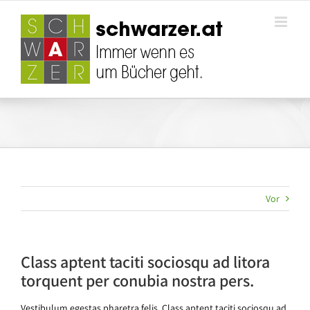
Zum
Inhalt
springen
Vor
Class aptent taciti sociosqu ad litora
torquent per conubia nostra pers.
Vestibulum egestas pharetra felis. Class aptent taciti sociosqu ad