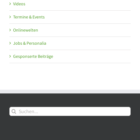
Videos
Termine & Events
Onlinewelten
Jobs & Personalia
Gesponserte Beiträge
Suche
nach: