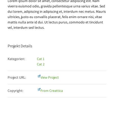
Lorem ipsum dolor sit amet, consectetur adipiscing elit. Nam
viverra euismod odio, gravida pellentesque urna varius vitae. Sed
dui lorem, adipiscing in adipiscing et, interdum nec metus. Mauris
ultricies, justo eu convallis placerat, felis enim ornare nisi, vitae
mattis nulla ante id dui. Ut lectus purus, commodo et tincidunt
vel, interdum sed lectus.
Projekt Details
Kategorien:
Cat 1
Cat 2
Project URL:
View Project
Copyright:
From Creattica