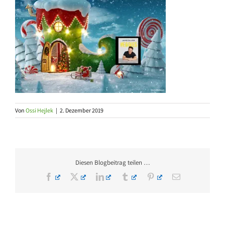
Von
Ossi Hejlek
|
2. Dezember 2019
Diesen Blogbeitrag teilen …
Facebook
X
LinkedIn
Tumblr
Pinterest
E-
Mail