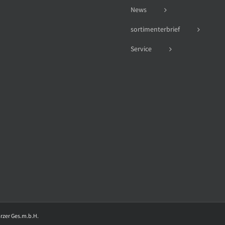
News
sortimenterbrief
Service
arzer Ges.m.b.H.