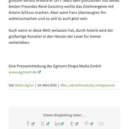
größten Verlust erlebte er 1977: Nach dem plötzlichen Tod seines
besten Freundes René Goscinny wollte das Zeichnergenie mit
Asterix Schluss machen. Aber seine Fans überzeugten ihn
weiterzumachen und so soll es auch jetzt sein:
Auch wenn er diese Welt verlassen hat, durch Asterix wird der
großartige Künstler in den Herzen der Leser für immer
weiterleben.
Eine Pressemitteilung der Egmont Ehapa Media GmbH
www.egmont.de
Von
Stefan Aigner
|
24. März 2020
|
Alles
,
Jobs & Personalia
,
Verlagswesen
Diesen Blogbeitrag teilen …
Facebook
X
LinkedIn
Tumblr
Pinterest
E-
Mail