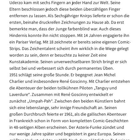
Uderzo kam mit sechs Fingern an jeder Hand zur Welt. Seine
Eltern beschlossen jedoch diese beiden überzähligen Finger
entfernen zu lassen. Als Sechsjähriger Knirps lieferte er schon die
ersten, beinahe druckreifen Zeichnungen zu Hause ab. Da erst
bemerkte man, dass der Junge farbenblind war. Auch dieses
Hindernis konnte ihn nicht stoppen. Mit 14 Jahren engagierte ihn
ein Pariser Verlag. Mit 18 zeichnete er bereits seine eigenen Comic-
Strips. Das Zeichentalent scheint ihm wirklich in die Wiege gelegt
worden zu sein, denn er besuchte zu keiner Zeit eine
Kunstakademie. Seinen unverwechselbaren Strich bringt er sich
selbst bei und verbessert sich durch permanentes Üben.
1951 schlägt seine große Stunde. Er begegnet Jean Michel
Charlier und insbesondere René Goscinny. Mit Charlier entstehen
die Abenteuer der beiden tollkühnen Piloten „Tanguy und
Laverdure“. Zusammen mit René Goscinny entwickelt er
zunächst „Umpah-Pah“. Zwischen den beiden Künstlern bahnt
sich eine lebenslange, sehr innige Freundschaft an. Seinen
großen Durchbruch feierte er 1961, als die gallischen Abenteuer
in Frankreich schon in Form von kompletten Comic-Geschichten
in 48-seitigen Alben erscheinen. Der Asterix-Funke zündet und
nur wenige Jahre später und begeistert in ganz Europa. Seinen