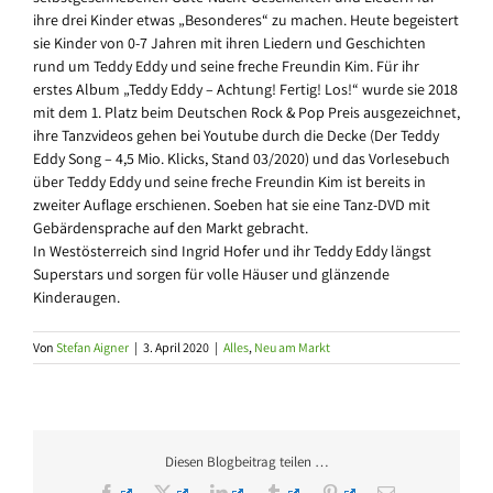
ihre drei Kinder etwas „Besonderes“ zu machen. Heute begeistert
sie Kinder von 0-7 Jahren mit ihren Liedern und Geschichten
rund um Teddy Eddy und seine freche Freundin Kim. Für ihr
erstes Album „Teddy Eddy – Achtung! Fertig! Los!“ wurde sie 2018
mit dem 1. Platz beim Deutschen Rock & Pop Preis ausgezeichnet,
ihre Tanzvideos gehen bei Youtube durch die Decke (Der Teddy
Eddy Song – 4,5 Mio. Klicks, Stand 03/2020) und das Vorlesebuch
über Teddy Eddy und seine freche Freundin Kim ist bereits in
zweiter Auflage erschienen. Soeben hat sie eine Tanz-DVD mit
Gebärdensprache auf den Markt gebracht.
In Westösterreich sind Ingrid Hofer und ihr Teddy Eddy längst
Superstars und sorgen für volle Häuser und glänzende
Kinderaugen.
Von
Stefan Aigner
|
3. April 2020
|
Alles
,
Neu am Markt
Diesen Blogbeitrag teilen …
Facebook
X
LinkedIn
Tumblr
Pinterest
E-