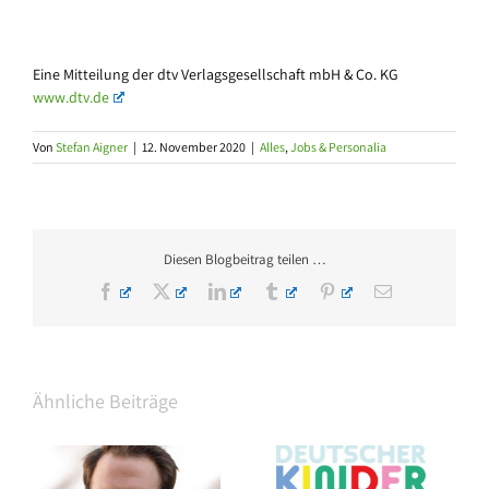
Eine Mitteilung der dtv Verlagsgesellschaft mbH & Co. KG
www.dtv.de
Von
Stefan Aigner
|
12. November 2020
|
Alles
,
Jobs & Personalia
Diesen Blogbeitrag teilen …
Facebook
X
LinkedIn
Tumblr
Pinterest
E-
Mail
Ähnliche Beiträge