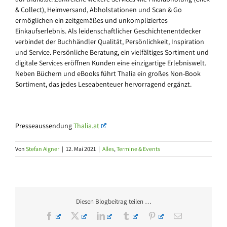
& Collect), Heimversand, Abholstationen und Scan & Go
ermöglichen ein zeitgemäßes und unkompliziertes
Einkaufserlebnis. Als leidenschaftlicher Geschichtenentdecker
verbindet der Buchhändler Qualität, Persönlichkeit, Inspiration
und Service. Persönliche Beratung, ein vielfältiges Sortiment und
digitale Services eröffnen Kunden eine einzigartige Erlebniswelt.
Neben Büchern und eBooks führt Thalia ein großes Non-Book
Sortiment, das jedes Leseabenteuer hervorragend ergänzt.
Presseaussendung
Thalia.at
Von
Stefan Aigner
|
12. Mai 2021
|
Alles
,
Termine & Events
Diesen Blogbeitrag teilen …
Facebook
X
LinkedIn
Tumblr
Pinterest
E-
Mail