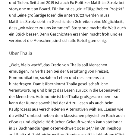
und Tiefen. Seit Juni 2019 ist auch Ex-Politiker Matthias Strolz bei
story.one mit an Board. Für ihn ist es „ein #Flügelheben-Projekt“
und „eine großartige Idee“ die unterstützt werden muss.
Matthias Strolz sieht im Geschichten-Schreiben eine Möglichkeit,
dass „wir wieder zu uns kommen“. Story.one macht die Welt auch
ein Stück besser. Denn Geschichten erzählen macht froh und es
verbindet die Menschen, sind sich alle Beteiligten einig.
Über Thalia
„Welt, bleib wach“, das Credo von Thalia soll Menschen
ermutigen, ihr Verhalten bei der Gestaltung von Freizeit,
Kommunikation, sozialem Leben und des Lernens zu
hinterfragen. Damit übernimmt Thalia gesellschaftliche
Verantwortung und bringt das Lesen zurück in die Lebenswelt
der Menschen. Autonomie ist bei Thalia großgeschrieben – so
kann der Kunde sowohl bei der Art zu Lesen als auch beim
Kaufprozess aus verschiedenen Alternativen wählen. „Lesen wie
du willst“ umfasst neben dem klassischen physischen Buch auch
eBooks und digitale Hörbücher. Gekauft werden kann stationär
in 37 Buchhandlungen österreichweit oder 24/7 im Onlineshop
auf thalia.at. Zahlreiche weitere Services wie Filialabholung (Click