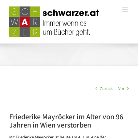
Zum
Inhalt
springen
Zurück
Vor
Friederike Mayröcker im Alter von 96
Jahren in Wien verstorben
Mit Friederike Mayröcker ist heute am 4. Juni eine der