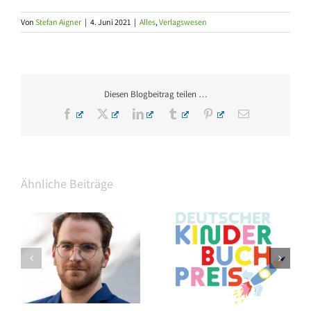
Von
Stefan Aigner
|
4. Juni 2021
|
Alles
,
Verlagswesen
Diesen Blogbeitrag teilen …
Facebook
X
LinkedIn
Tumblr
Pinterest
E-
Mail
Ähnliche Beiträge
Thalia eröffnet am
Shortlist des Deutschen
om
Grazer Hauptplatz auf 3
Kinderbuchpreises 2026
Etagen