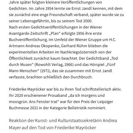
Jahre später folgten kleinere Veröffentlichungen von
Gedichten. Im Jahre 1954 lernte sie Ernst Jandl kennen, mit dem
sie zunächst eine enge Freundschaft verband, später wurde sie zu
seiner Lebensgefährtin, bis zu seinem Tod 2000.
Nach ersten Gedichtveröffentlichungen in der Wiener
Avantgarde-Zeitschrift „Plan“ erfolgte 1956 ihre erste
Buchveröffentlichung. Im Umfeld der Wiener Gruppe um H.C.
Artmann Andreas Okopenko, Gerhard Rühm blieben die
experimentellen Arbeiten im Nachkriegsösterreich von der
Öffentlichkeit zunächst kaum beachtet. Der Gedichtband „Tod
durch Musen“ (Rowohlt Verlag, 1966) und das Hörspiel „Fünf
Mann Menschen“ (1971), das sie zusammen mit Ernst Jandl
verfasste, brachten schließlich den Durchbruch.
Friederike Mayröcker war bis zu ihren Tod schriftstellerisch aktiv.
Ihr 2020 erschienener Prosaband „da ich morgens und
moosgrün. Ans Fenster trat“ war für den Preis der Leipziger
Buchmesse 2021 in der Kategorie Belletristik nominiert.
Reaktion der Kunst- und Kulturstaatssekretärin Andrea
Mayer auf den Tod von Friederike Mayröcker