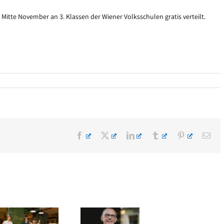
b Mitte November an 3. Klassen der Wiener Volksschulen gratis verteilt.
Facebook
X
LinkedIn
Tumblr
Pinterest
E-
Mai
Veränderung im
Edel