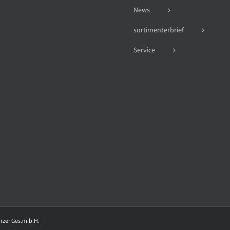
News
sortimenterbrief
Service
arzer Ges.m.b.H.