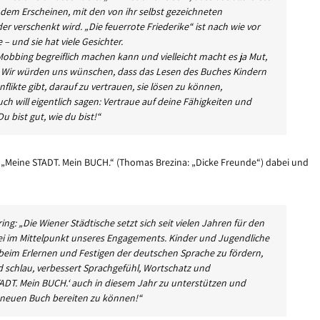
 dem Erscheinen, mit den von ihr selbst gezeichneten
er verschenkt wird. „Die feuerrote Friederike“ ist nach wie vor
– und sie hat viele Gesichter.
obbing begreiflich machen kann und vielleicht macht es ja Mut,
en. Wir würden uns wünschen, dass das Lesen des Buches Kindern
nflikte gibt, darauf zu vertrauen, sie lösen zu können,
h will eigentlich sagen: Vertraue auf deine Fähigkeiten und
u bist gut, wie du bist!“
i „Meine STADT. Mein BUCH.“ (Thomas Brezina: „Dicke Freunde“) dabei und
ng: „Die Wiener Städtische setzt sich seit vielen Jahren für den
ei im Mittelpunkt unseres Engagements. Kinder und Jugendliche
 beim Erlernen und Festigen der deutschen Sprache zu fördern,
rd schlau, verbessert Sprachgefühl, Wortschatz und
TADT. Mein BUCH.‘ auch in diesem Jahr zu unterstützen und
m neuen Buch bereiten zu können!“