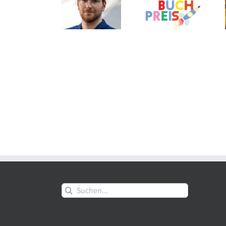
Shortlist des
Thalia eröffnet
Verlagsgruppe:
Deutschen
am Grazer
Neue Aufgaben
Kinderbuchpreises
Hauptplatz auf
für Tom
2026
3 Etagen
Mathony
Suche
nach: