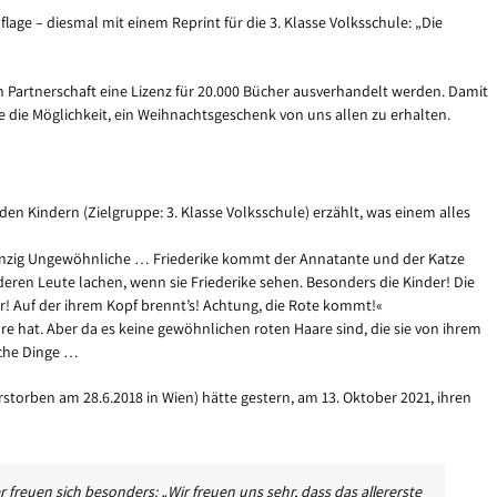
lage – diesmal mit einem Reprint für die 3. Klasse Volksschule: „Die
Partnerschaft eine Lizenz für 20.000 Bücher ausverhandelt werden. Damit
e die Möglichkeit, ein Weihnachtsgeschenk von uns allen zu erhalten.
 den Kindern (Zielgruppe: 3. Klasse Volksschule) erzählt, was einem alles
s einzig Ungewöhnliche … Friederike kommt der Annatante und der Katze
eren Leute lachen, wenn sie Friederike sehen. Besonders die Kinder! Die
er! Auf der ihrem Kopf brennt’s! Achtung, die Rote kommt!«
are hat. Aber da es keine gewöhnlichen roten Haare sind, die sie von ihrem
iche Dinge …
rstorben am 28.6.2018 in Wien) hätte gestern, am 13. Oktober 2021, ihren
 freuen sich besonders: „Wir freuen uns sehr, dass das allererste