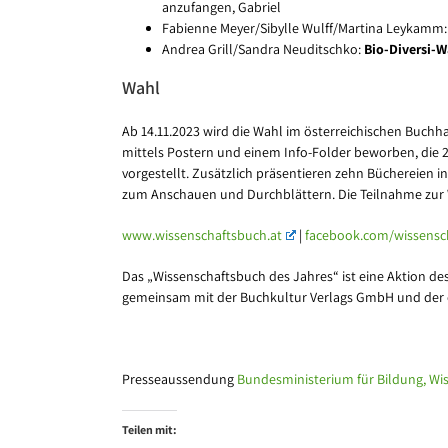
anzufangen, Gabriel
Fabienne Meyer/Sibylle Wulff/Martina Leykamm
Andrea Grill/Sandra Neuditschko:
Bio-Diversi-W
Wahl
Ab 14.11.2023 wird die Wahl im österreichischen Buchh
mittels Postern und einem Info-Folder beworben, die 20
vorgestellt. Zusätzlich präsentieren zehn Büchereien i
zum Anschauen und Durchblättern. Die Teilnahme zur W
www.wissenschaftsbuch.at
|
facebook.com/wissensc
Das „Wissenschaftsbuch des Jahres“ ist eine Aktion d
gemeinsam mit der Buchkultur Verlags GmbH und der 
Presseaussendung
Bundesministerium für Bildung, Wi
Teilen mit: