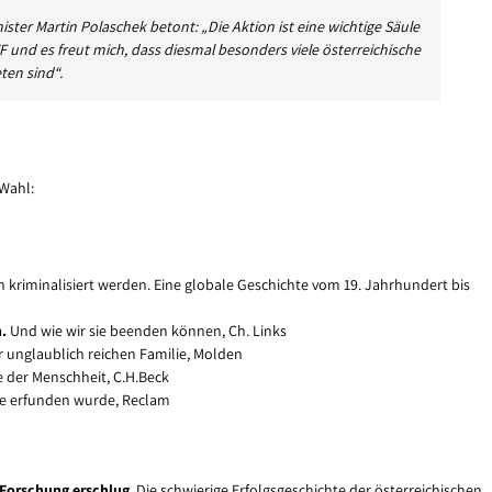
ster Martin Polaschek betont: „Die Aktion ist eine wichtige Säule
nd es freut mich, dass diesmal besonders viele österreichische
ten sind“.
 Wahl:
riminalisiert werden. Eine globale Geschichte vom 19. Jahrhundert bis
.
Und wie wir sie beenden können, Ch. Links
r unglaublich reichen Familie, Molden
 der Menschheit, C.H.Beck
e erfunden wurde, Reclam
 Forschung erschlug
. Die schwierige Erfolgsgeschichte der österreichischen