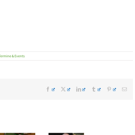
Termine & Events
Facebook
X
LinkedIn
Tumblr
Pinterest
E-
Mai