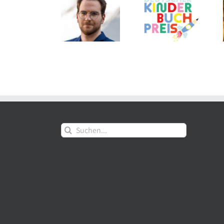
Edel
Shortlist des
Thalia eröffnet
Verlagsgruppe:
Deutschen
am Grazer
Neue Aufgaben
Kinderbuchpreises
Hauptplatz auf
für Tom
2026
3 Etagen
Mathony
Suche
nach: