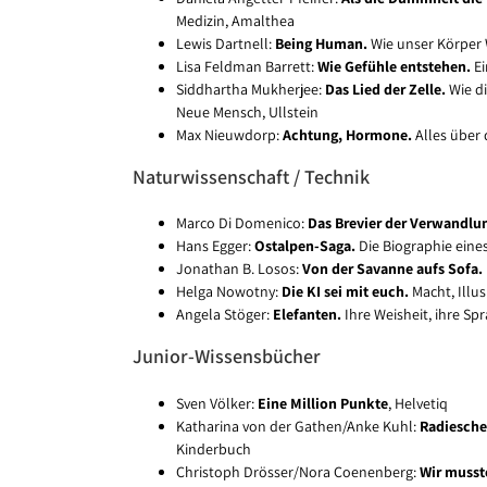
Medizin, Amalthea
Lewis Dartnell:
Being Human.
Wie unser Körper 
Lisa Feldman Barrett:
Wie Gefühle entstehen.
Ei
Siddhartha Mukherjee:
Das Lied der Zelle.
Wie di
Neue Mensch, Ullstein
Max Nieuwdorp:
Achtung, Hormone.
Alles über
Naturwissenschaft / Technik
Marco Di Domenico:
Das Brevier der Verwandlu
Hans Egger:
Ostalpen-Saga.
Die Biographie eine
Jonathan B. Losos:
Von der Savanne aufs Sofa.
Helga Nowotny:
Die KI sei mit euch.
Macht, Illu
Angela Stöger:
Elefanten.
Ihre Weisheit, ihre Sp
Junior-Wissensbücher
Sven Völker:
Eine Million Punkte
, Helvetiq
Katharina von der Gathen/Anke Kuhl:
Radiesche
Kinderbuch
Christoph Drösser/Nora Coenenberg:
Wir musst