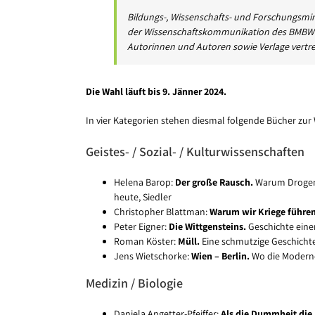
Bildungs-, Wissenschafts- und Forschungsmini
der Wissenschaftskommunikation des BMBWF u
Autorinnen und Autoren sowie Verlage vertre
Die Wahl läuft bis 9. Jänner 2024.
In vier Kategorien stehen diesmal folgende Bücher zur
Geistes- / Sozial- / Kulturwissenschaften
Helena Barop:
Der große Rausch.
Warum Drogen k
heute, Siedler
Christopher Blattman:
Warum wir Kriege führen
Peter Eigner:
Die Wittgensteins.
Geschichte eine
Roman Köster:
Müll.
Eine schmutzige Geschichte
Jens Wietschorke:
Wien – Berlin.
Wo die Modern
Medizin / Biologie
Daniela Angetter-Pfeiffer:
Als die Dummheit die