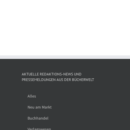
Verä
Shortlist des
Thalia eröffnet
ppe:
Gesel
Deutschen
am Grazer
ben
d
Kinderbuchpreises
Hauptplatz auf
Bu
2026
3 Etagen
y
tnerschaft
le
AKTUELLE REDAKTIONS-NEWS UND
PRESSEMELDUNGEN AUS DER BÜCHERWELT
Alles
Neu am Markt
Buchhandel
Verlagswesen