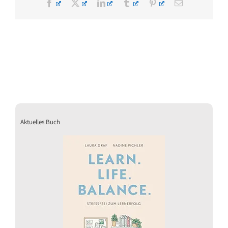
Facebook
X
LinkedIn
Tumblr
Pinterest
E-
Mail
Aktuelles Buch