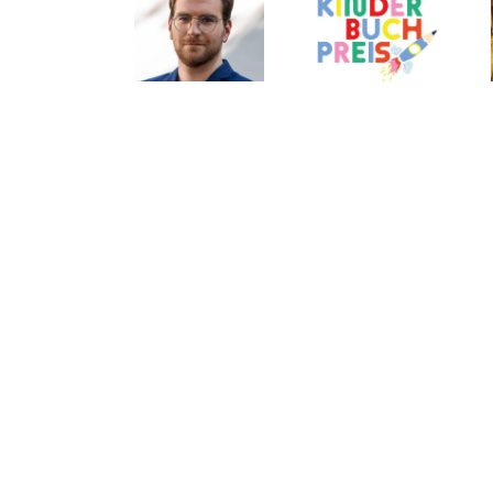
Edel
Shortlist des
Thalia eröffnet
Verlagsgruppe:
Deutschen
am Grazer
Neue Aufgaben
Kinderbuchpreises
Hauptplatz auf
für Tom
2026
3 Etagen
Mathony