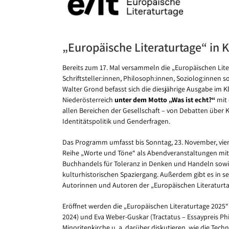
Bild
„Europäische Literaturtage“ in
Bereits zum 17. Mal versammeln die „Europäischen Lite
Schriftsteller:innen, Philosoph:innen, Soziolog:innen s
Walter Grond befasst sich die diesjährige Ausgabe im 
Niederösterreich
unter dem Motto „Was ist echt?“
mit 
allen Bereichen der Gesellschaft – von Debatten über Kü
Identitätspolitik und Genderfragen.
Das Programm umfasst bis Sonntag, 23. November, vier 
Reihe „Worte und Töne“ als Abendveranstaltungen mit
Buchhandels für Toleranz in Denken und Handeln sowie
kulturhistorischen Spaziergang. Außerdem gibt es in 
Autorinnen und Autoren der „Europäischen Literaturta
Eröffnet werden die „Europäischen Literaturtage 2025
2024) und Eva Weber-Guskar (Tractatus – Essaypreis P
Minoritenkirche u. a. darüber diskutieren, wie die Te