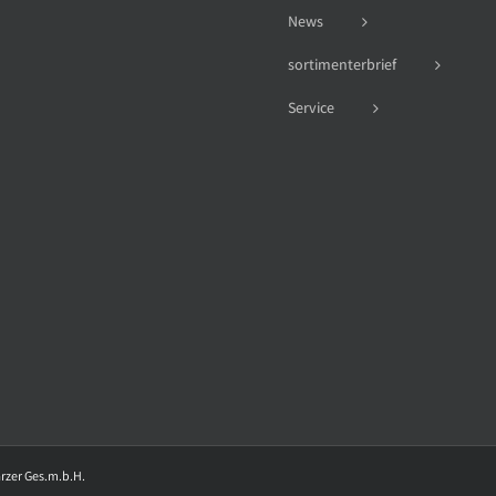
News
sortimenterbrief
Service
arzer Ges.m.b.H.