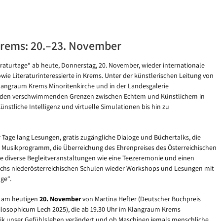
 Krems: 20.–23. November
raturtage“ ab heute, Donnerstag, 20. November, wieder internationale
owie Literaturinteressierte in Krems. Unter der künstlerischen Leitung von
Klangraum Krems Minoritenkirche und in der Landesgalerie
den verschwimmenden Grenzen zwischen Echtem und Künstlichem in
nstliche Intelligenz und virtuelle Simulationen bis hin zu
Tage lang Lesungen, gratis zugängliche Dialoge und Büchertalks, die
 Musikprogramm, die Überreichung des Ehrenpreises des Österreichischen
 diverse Begleitveranstaltungen wie eine Teezeremonie und einen
sechs niederösterreichischen Schulen wieder Workshops und Lesungen mit
ge“.
“ am heutigen
20. November
von Martina Hefter (Deutscher Buchpreis
hilosophicum Lech 2025), die ab 19.30 Uhr im Klangraum Krems
chnik unser Gefühlsleben verändert und ob Maschinen jemals menschliche