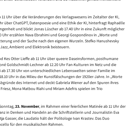
 11 Uhr über die Veränderungen des Verlagswesens im Zeitalter der KI,
Uhr über ChatGPT, Datenpoesie und eine Ethik der KI, hinterfragt Raphaëlle
genheit und blickt Jonas Lüscher ab 17.40 Uhr in eine Zukunft möglicher
30 Uhr erzählen Nava Ebrahimi und Georgi Gospondinov in „Worte und
itterung und der Suche nach den eigenen Wurzeln. Stefko Hanushevsky
s Jazz, Ambient und Elektronik beisteuern.
und Kes Otter Lieffe ab 11 Uhr über queere Daseinsformen, posthumane
né Goldschmidt-Lechner ab 12.20 Uhr Fan-Kulturen im Netz und die
i ab 17.30 Uhr von unterschiedlichen Lebenswelten seiner Familie im
18.10 Uhr in das Milieu der Kunstfälschungen der 1920er-Jahre. In „Worte
Abgründe des Internet und deckt Gabriela Wiener auf den Spuren ihres
 Friesz, Mona Matbou Riahi und Miriam Adefris spielen im Trio
 Sonntag,
23. November
, im Rahmen einer feierlichen Matinée ab 11 Uhr der
anz in Denken und Handeln an die Schriftstellerin und Journalistin Eva
a Gasser, die Laudatio hält der Politologe Ivan Krastev. Das Duo
cello für den musikalischen Rahmen.