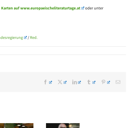
 Karten auf www.europaeischeliteraturtage.at
oder unter
ndesregierung
/
Red.
Facebook
X
LinkedIn
Tumblr
Pinterest
E-
Mai