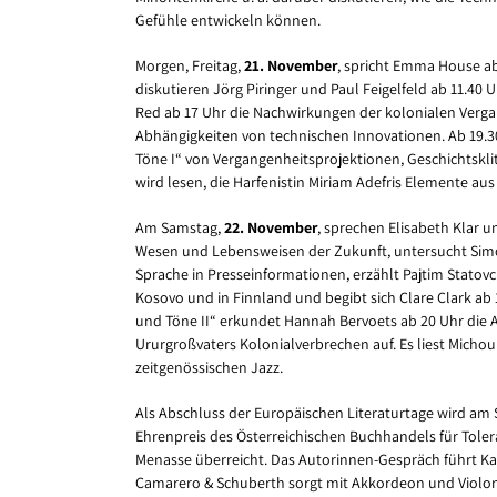
Gefühle entwickeln können.
Morgen, Freitag,
21. November
, spricht Emma House ab
diskutieren Jörg Piringer und Paul Feigelfeld ab 11.40 
Red ab 17 Uhr die Nachwirkungen der kolonialen Vergan
Abhängigkeiten von technischen Innovationen. Ab 19.
Töne I“ von Vergangenheitsprojektionen, Geschichtskl
wird lesen, die Harfenistin Miriam Adefris Elemente au
Am Samstag,
22. November
, sprechen Elisabeth Klar 
Wesen und Lebensweisen der Zukunft, untersucht Simo
Sprache in Presseinformationen, erzählt Pajtim Statovc
Kosovo und in Finnland und begibt sich Clare Clark ab 
und Töne II“ erkundet Hannah Bervoets ab 20 Uhr die 
Ururgroßvaters Kolonialverbrechen auf. Es liest Michou
zeitgenössischen Jazz.
Als Abschluss der Europäischen Literaturtage wird am
Ehrenpreis des Österreichischen Buchhandels für Toler
Menasse überreicht. Das Autorinnen-Gespräch führt Katj
Camarero & Schuberth sorgt mit Akkordeon und Violon