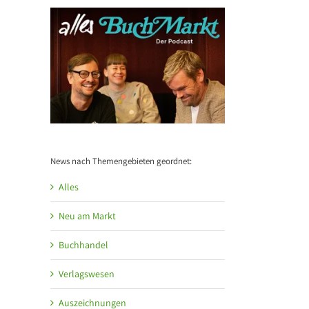
Verä
Shortlist des
Thalia eröffnet
ppe:
Gesel
Deutschen
am Grazer
ben
d
Kinderbuchpreises
Hauptplatz auf
Bu
2026
3 Etagen
y
tnerschaft
le
News nach Themengebieten geordnet:
Alles
Neu am Markt
Buchhandel
Verlagswesen
Auszeichnungen