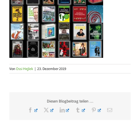
Von
Ossi Hejlek
|
23. Dezember 2019
Diesen Blogbeitrag teilen …
Facebook
X
LinkedIn
Tumblr
Pinterest
E-
Mail