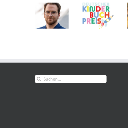
Edel
Shortlist des
Thalia eröffnet
Verlagsgruppe:
Deutschen
am Grazer
Neue Aufgaben
Kinderbuchpreises
Hauptplatz auf
für Tom
2026
3 Etagen
Mathony
Suche
nach: