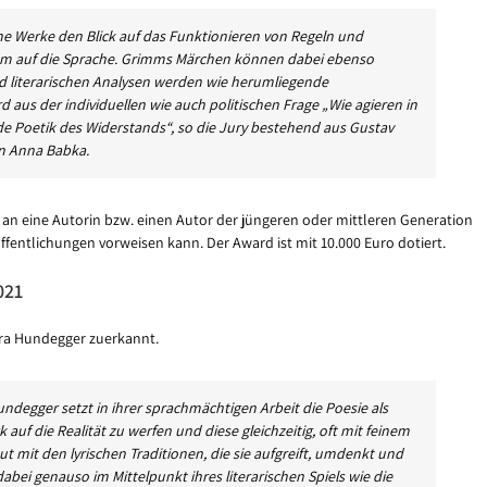
sche Werke den Blick auf das Funktionieren von Regeln und
lem auf die Sprache. Grimms Märchen können dabei ebenso
literarischen Analysen werden wie herumliegende
rd aus der individuellen wie auch politischen Frage „Wie agieren in
e Poetik des Widerstands“, so die Jury bestehend aus Gustav
in Anna Babka.
ch an eine Autorin bzw. einen Autor der jüngeren oder mittleren Generation
röffentlichungen vorweisen kann. Der Award ist mit 10.000 Euro dotiert.
021
bara Hundegger zuerkannt.
ndegger setzt in ihrer sprachmächtigen Arbeit die Poesie als
 auf die Realität zu werfen und diese gleichzeitig, oft mit feinem
ut mit den lyrischen Traditionen, die sie aufgreift, umdenkt und
dabei genauso im Mittelpunkt ihres literarischen Spiels wie die