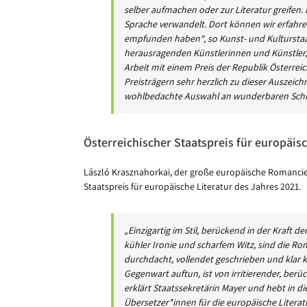
selber aufmachen oder zur Literatur greifen
Sprache verwandelt. Dort können wir erfahren
empfunden haben“, so Kunst- und Kulturstaats
herausragenden Künstlerinnen und Künstler, d
Arbeit mit einem Preis der Republik Österrei
Preisträgern sehr herzlich zu dieser Auszei
wohlbedachte Auswahl an wunderbaren Schrift
Österreichischer Staatspreis für europäisc
László Krasznahorkai, der große europäische Romancier
Staatspreis für europäische Literatur des Jahres 2021.
„Einzigartig im Stil, berückend in der Kraft 
kühler Ironie und scharfem Witz, sind die R
durchdacht, vollendet geschrieben und klar k
Gegenwart auftun, ist von irritierender, berü
erklärt Staatssekretärin Mayer und hebt i
Übersetzer*innen für die europäische Literat