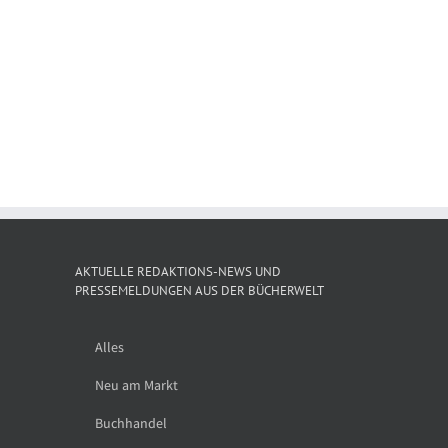
Verä
Shortlist des
Thalia eröffnet
ppe:
Gesel
Deutschen
am Grazer
ben
d
Kinderbuchpreises
Hauptplatz auf
Bu
2026
3 Etagen
y
tnerschaft
le
AKTUELLE REDAKTIONS-NEWS UND
PRESSEMELDUNGEN AUS DER BÜCHERWELT
Alles
Neu am Markt
Buchhandel