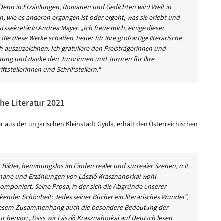
. Denn in Erzählungen, Romanen und Gedichten wird Welt in
, wie es anderen ergangen ist oder ergeht, was sie erlebt und
sekretärin Andrea Mayer. „Ich freue mich, einige dieser
ie diese Werke schaffen, heuer für ihre großartige literarische
ch auszuzeichnen. Ich gratuliere den Preisträgerinnen und
chnung und danke den Jurorinnen und Juroren für ihre
stellerinnen und Schriftstellern.“
he Literatur 2021
 aus der ungarischen Kleinstadt Gyula, erhält den Österreichischen
der Bilder, hemmungslos im Finden realer und surrealer Szenen, mit
omane und Erzählungen von László Krasznahorkai wohl
omponiert. Seine Prosa, in der sich die Abgründe unserer
ckender Schönheit: Jedes seiner Bücher ein literarisches Wunder“,
n diesem Zusammenhang auch die besondere Bedeutung der
ur hervor: „Dass wir László Krasznahorkai auf Deutsch lesen