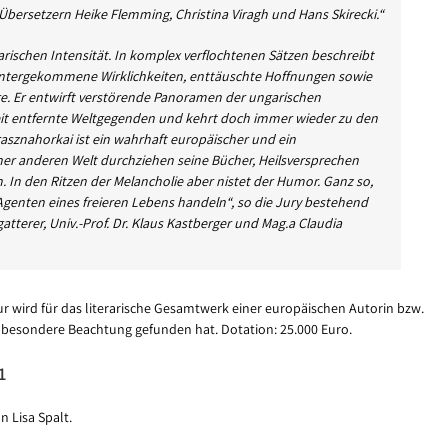
ersetzern Heike Flemming, Christina Viragh und Hans Skirecki.“
erarischen Intensität. In komplex verflochtenen Sätzen beschreibt
ntergekommene Wirklichkeiten, enttäuschte Hoffnungen sowie
e. Er entwirft verstörende Panoramen der ungarischen
 weit entfernte Weltgegenden und kehrt doch immer wieder zu den
asznahorkai ist ein wahrhaft europäischer und ein
iner anderen Welt durchziehen seine Bücher, Heilsversprechen
 In den Ritzen der Melancholie aber nistet der Humor. Ganz so,
Agenten eines freieren Lebens handeln“, so die Jury bestehend
atterer, Univ.-Prof. Dr. Klaus Kastberger und Mag.a Claudia
tur wird für das literarische Gesamtwerk einer europäischen Autorin bzw.
l besondere Beachtung gefunden hat. Dotation: 25.000 Euro.
1
n Lisa Spalt.