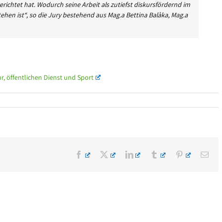
erichtet hat. Wodurch seine Arbeit als zutiefst diskursfördernd im
ehen ist“, so die Jury bestehend aus Mag.a Bettina Balàka, Mag.a
r, öffentlichen Dienst und Sport
Facebook
X
LinkedIn
Tumblr
Pinterest
E-
Mai