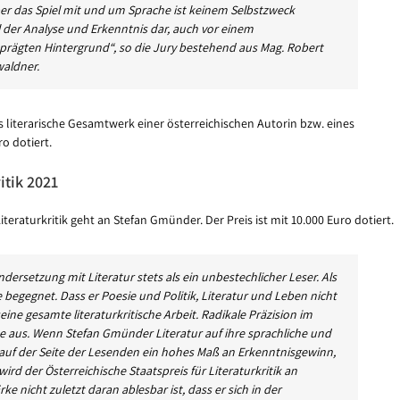
ber das Spiel mit und um Sprache ist keinem Selbstzweck
l der Analyse und Erkenntnis dar, auch vor einem
geprägten Hintergrund“, so die Jury bestehend aus Mag. Robert
waldner.
as literarische Gesamtwerk einer österreichischen Autorin bzw. eines
o dotiert.
itik 2021
teraturkritik geht an Stefan Gmünder. Der Preis ist mit 10.000 Euro dotiert.
dersetzung mit Literatur stets als ein unbestechlicher Leser. Als
 begegnet. Dass er Poesie und Politik, Literatur und Leben nicht
eine gesamte literaturkritische Arbeit. Radikale Präzision im
e aus. Wenn Stefan Gmünder Literatur auf ihre sprachliche und
as auf der Seite der Lesenden ein hohes Maß an Erkenntnisgewinn,
ird der Österreichische Staatspreis für Literaturkritik an
e nicht zuletzt daran ablesbar ist, dass er sich in der