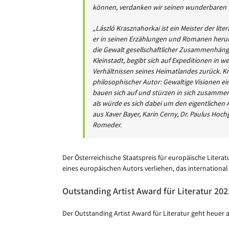
können, verdanken wir seinen wunderbaren Üb
„László Krasznahorkai ist ein Meister der lit
er in seinen Erzählungen und Romanen heru
die Gewalt gesellschaftlicher Zusammenhäng
Kleinstadt, begibt sich auf Expeditionen in
Verhältnissen seines Heimatlandes zurück. Kr
philosophischer Autor: Gewaltige Visionen e
bauen sich auf und stürzen in sich zusammen.
als würde es sich dabei um den eigentlichen 
aus Xaver Bayer, Karin Cerny, Dr. Paulus Hochg
Romeder.
Der Österreichische Staatspreis für europäische Litera
eines europäischen Autors verliehen, das internationa
Outstanding Artist Award für Literatur 202
Der Outstanding Artist Award für Literatur geht heuer a