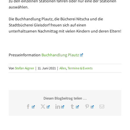
zu den einzelnen Stationen fahren oder nur eine der Stationen
auswählen.
Die Buchhandlung Plautz, die Bücherei Nitscha und die
Stadtbücherei Gleisdorf freuen sich auf einen
unterhaltsamen Nachmittag mit vielen Kindern und deren Eltern!
Presseinformation
Buchhandlung Plautz
Von
Stefan Aigner
|
11. Juni 2021
|
Alles
,
Termine & Events
Diesen Blogbeitrag teilen …
Facebook
X
LinkedIn
Tumblr
Pinterest
E-
Mail