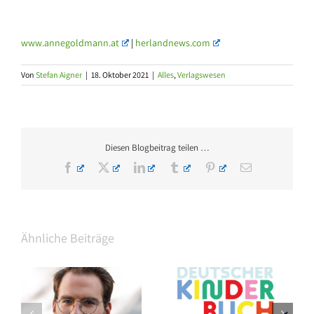
www.annegoldmann.at
|
herlandnews.com
Von
Stefan Aigner
|
18. Oktober 2021
|
Alles
,
Verlagswesen
Diesen Blogbeitrag teilen …
Facebook
X
LinkedIn
Tumblr
Pinterest
E-
Mail
Ähnliche Beiträge