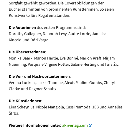
Sorgfalt gewählt geworden. Die Coverabbildungen der
Bücher stammten von prominenten Künstlerinnen. So seien
Kunstwerke fürs Regal entstanden.
Die Autorinnen
des ersten Programms sind:
Dorothy Gallagher, Deborah Levy, Audre Lorde, Jamaica
Kincaid und Dóri Varga
Die Übersetzerinnen
:
Monika Baark, Marion Hertle, Eva Bonné, Marion Kraft, Mirjam
Nuenning, Pasquale Virginie Rotter, Sabine Herting und Ivna Žic
Die Vor- und Nachwortautorinnen
:
Verena Lueken, Jackie Thomae, Alexis Pauline Gumbs, Cheryl
Clarke und Dagmar Schultz
Die Künstlerinnen
:
Lina Scheynius, Nicole Mangiola, Cassi Namoda, JEB und Annelies
Štrba.
Weitere Informationen unter:
akiverlag.com