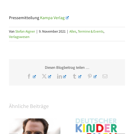
Pressemitteilung
Kampa Verlag
Von
Stefan Aigner
|
9. November 2021
|
Alles
,
Termine & Events
,
Verlagswesen
Diesen Blogbeitrag teilen …
Facebook
X
LinkedIn
Tumblr
Pinterest
E-
Mail
Ähnliche Beiträge