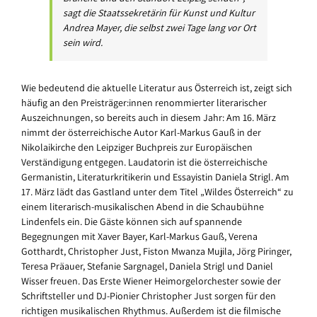
sagt die Staatssekretärin für Kunst und Kultur
Andrea Mayer, die selbst zwei Tage lang vor Ort
sein wird.
Wie bedeutend die aktuelle Literatur aus Österreich ist, zeigt sich
häufig an den Preisträger:innen renommierter literarischer
Auszeichnungen, so bereits auch in diesem Jahr: Am 16. März
nimmt der österreichische Autor Karl-Markus Gauß in der
Nikolaikirche den Leipziger Buchpreis zur Europäischen
Verständigung entgegen. Laudatorin ist die österreichische
Germanistin, Literaturkritikerin und Essayistin Daniela Strigl. Am
17. März lädt das Gastland unter dem Titel „Wildes Österreich“ zu
einem literarisch-musikalischen Abend in die Schaubühne
Lindenfels ein. Die Gäste können sich auf spannende
Begegnungen mit Xaver Bayer, Karl-Markus Gauß, Verena
Gotthardt, Christopher Just, Fiston Mwanza Mujila, Jörg Piringer,
Teresa Präauer, Stefanie Sargnagel, Daniela Strigl und Daniel
Wisser freuen. Das Erste Wiener Heimorgelorchester sowie der
Schriftsteller und DJ-Pionier Christopher Just sorgen für den
richtigen musikalischen Rhythmus. Außerdem ist die filmische