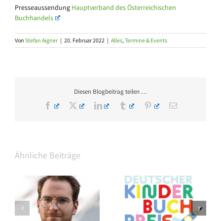
Presseaussendung
Hauptverband des Österreichischen
Buchhandels
Von
Stefan Aigner
|
20. Februar 2022
|
Alles
,
Termine & Events
Diesen Blogbeitrag teilen …
Facebook
X
LinkedIn
Tumblr
Pinterest
E-
Mail
Ähnliche Beiträge
Thalia eröffnet am
Shortlist des Deutschen
om
Grazer Hauptplatz auf 3