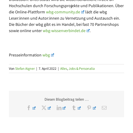
Hochschulen durch Forschungsprojekte und Publikationen. Über
die Online-Plattform
wbg-community.de
lädt die wbg
Leser:innen und Autor:innen zu Vernetzung und Austausch ein.
Die Bücher der wbg gibt es im Handel, bei fast 70 Partnershops
sowie online unter
wbg-wissenverbindet.de
.
Presseinformation
wbg
Von
Stefan Aigner
|
7. April 2022
|
Alles
,
Jobs & Personalia
Diesen Blogbeitrag teilen …
Facebook
X
LinkedIn
Tumblr
Pinterest
E-
Mail