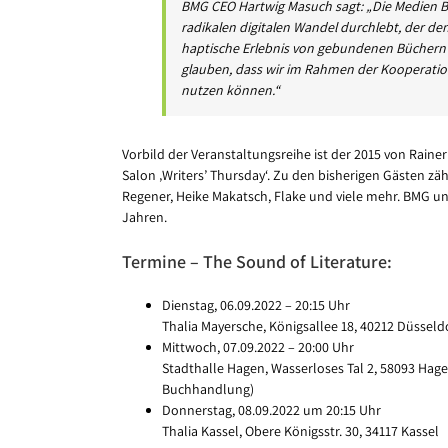
BMG CEO Hartwig Masuch sagt: „Die Medien 
radikalen digitalen Wandel durchlebt, der d
haptische Erlebnis von gebundenen Büchern od
glauben, dass wir im Rahmen der Kooperation
nutzen können.“
Vorbild der Veranstaltungsreihe ist der 2015 von Rain
Salon ‚Writers’ Thursday‘. Zu den bisherigen Gästen z
Regener, Heike Makatsch, Flake und viele mehr. BMG unt
Jahren.
Termine – The Sound of Literature:
Dienstag, 06.09.2022 – 20:15 Uhr
Thalia Mayersche, Königsallee 18, 40212 Düsseld
Mittwoch, 07.09.2022 – 20:00 Uhr
Stadthalle Hagen, Wasserloses Tal 2, 58093 Ha
Buchhandlung)
Donnerstag, 08.09.2022 um 20:15 Uhr
Thalia Kassel, Obere Königsstr. 30, 34117 Kassel