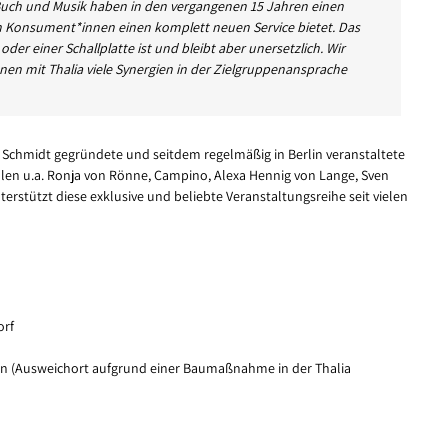
Buch und Musik haben in den vergangenen 15 Jahren einen
en Konsument*innen einen komplett neuen Service bietet. Das
er einer Schallplatte ist und bleibt aber unersetzlich. Wir
en mit Thalia viele Synergien in der Zielgruppenansprache
er Schmidt gegründete und seitdem regelmäßig in Berlin veranstaltete
ählen u.a. Ronja von Rönne, Campino, Alexa Hennig von Lange, Sven
erstützt diese exklusive und beliebte Veranstaltungsreihe seit vielen
orf
gen (Ausweichort aufgrund einer Baumaßnahme in der Thalia