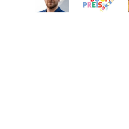
Verlagsgruppe:
Deutschen
am Grazer
Neue Aufgaben
Kinderbuchpreises
Hauptplatz auf
für Tom
2026
3 Etagen
Mathony