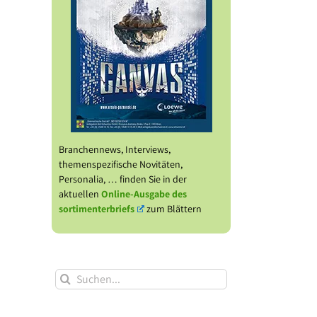
Branchennews, Interviews,
themenspezifische Novitäten,
Personalia, … finden Sie in der
l
aktuellen
Online-Ausgabe des
sortimenterbriefs
zum Blättern
Suche
nach:
Verä
Shortlist des
Thalia eröffnet