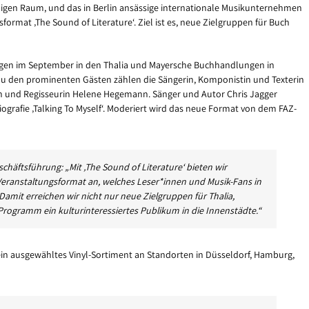
igen Raum, und das in Berlin ansässige internationale Musikunternehmen
rmat ‚The Sound of Literature‘. Ziel ist es, neue Zielgruppen für Buch
ungen im September in den Thalia und Mayersche Buchhandlungen in
 Zu den prominenten Gästen zählen die Sängerin, Komponistin und Texterin
in und Regisseurin Helene Hegemann. Sänger und Autor Chris Jagger
iografie ‚Talking To Myself‘. Moderiert wird das neue Format von dem FAZ-
chäftsführung: „Mit ‚The Sound of Literature‘ bieten wir
ranstaltungsformat an, welches Leser*innen und Musik-Fans in
it erreichen wir nicht nur neue Zielgruppen für Thalia,
rogramm ein kulturinteressiertes Publikum in die Innenstädte.“
in ausgewähltes Vinyl-Sortiment an Standorten in Düsseldorf, Hamburg,