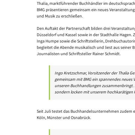
Thalia, marktführender Buchhändler im deutschsprach
BMG präsentieren gemeinsam ein neues Veranstaltungsfo
und Musik zu erschließen.
Den Auftakt der Partnerschaft bilden drei Veranstalt
Düsseldorf und Kassel sowie in der Stadthalle Hagen.
Inga Humpe sowie die Schriftstellerin, Drehbuchautor
begleitet die Abende musikalisch und liest aus seiner B
Journalisten und Schriftsteller Rainer Schmidt.
Ingo Kretzschmar, Vorsitzender der Thalia Ges
gemeinsam mit BMG ein spannendes neues Ve
unseren Buchhandlungen zusammenbringt. Dam
sondern locken mit unserem hochkarätigen P
Seit Juli testet das Buchhandelsunternehmen zudem e
Köln, Münster und Osnabrück.