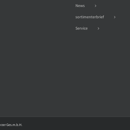
News
sortimenterbrief
Service
arzer Ges.m.b.H.