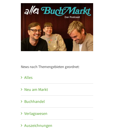
ppe:
Gesel
Deutschen
am Grazer
ben
d
Kinderbuchpreises
Hauptplatz auf
Bu
2026
3 Etagen
y
tnerschaft
le
News nach Themengebieten geordnet:
Alles
Neu am Markt
Buchhandel
Verlagswesen
Auszeichnungen