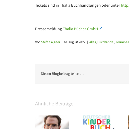
Tickets sind in Thalia Buchhandlungen oder unter
https
Pressemeldung
Thalia Bücher GmbH
Von
Stefan Aigner
|
18. August 2022
|
Alles
,
Buchhandel
,
Termine 
Diesen Blogbeitrag teilen …
Ähnliche Beiträge
Edel
Shortlist des
Thalia eröffnet