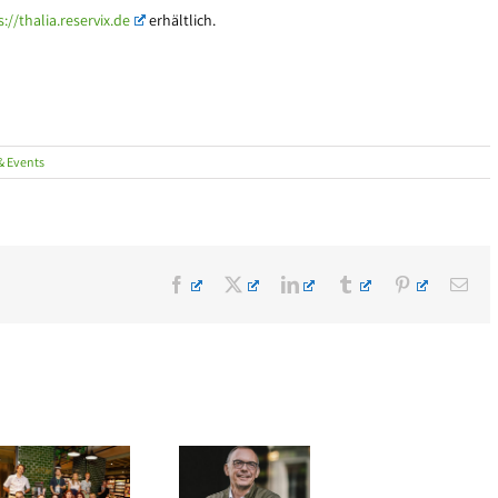
://thalia.reservix.de
erhältlich.
& Events
Facebook
X
LinkedIn
Tumblr
Pinterest
E-
Mai
Veränderung im
Edel