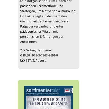
Selbstorganisation, zum Finden der
passenden Lernmethode und
Strategien, um Motivation aufzubauen.
Ein Fokus liegt auf der mentalen
Gesundheit der Lernenden. Dieser
Ratgeber verbindet fundiertes
pädagogisches Wissen mit
persönlichen Erfahrungen der
Autorinnen.
272 Seiten, Hardcover
€ 18,50 | 978-3-7363-2691-0
LYX
| ET: 3. August
l
Verä
Shortlist des
Thalia eröffnet
ppe:
Gesel
Deutschen
am Grazer