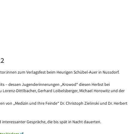
22
utor:innen zum Verlagsfest beim Heurigen Schübel-Auer in Nussdorf.
rits – dessen Jugenderinnerungen „Krowod“ diesen Herbst bei
ou Lorenz-Dittlbacher, Gerhard Loibelsberger, Michael Horowitz und der
n von „Medizin und Ihre Feinde“ Dr. Christoph Zielinski und Dr. Herbert
interessanter Gespräche, die bis spät in Nacht dauerten.