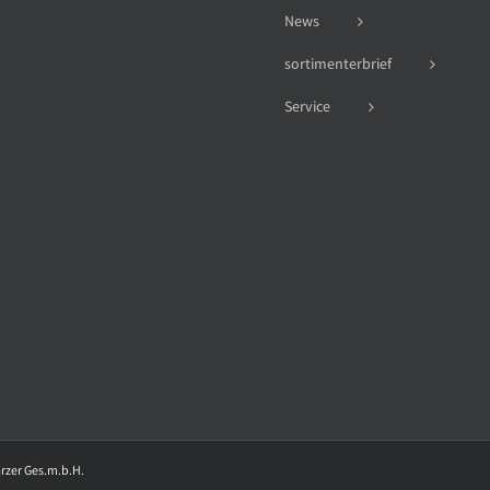
News
sortimenterbrief
Service
arzer Ges.m.b.H.