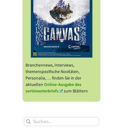
ben
d
Kinderbuchpreises
Hauptplatz auf
Bu
2026
3 Etagen
y
tnerschaft
le
Branchennews, Interviews,
themenspezifische Novitäten,
Personalia, … finden Sie in der
aktuellen
Online-Ausgabe des
sortimenterbriefs
zum Blättern
Suche
nach: