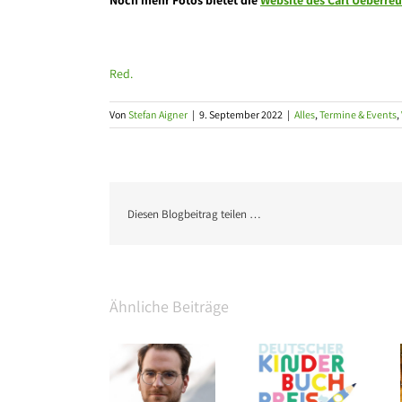
Noch mehr Fotos bietet die
Website des Carl Ueberreu
Red.
Von
Stefan Aigner
|
9. September 2022
|
Alles
,
Termine & Events
,
Diesen Blogbeitrag teilen …
Ähnliche Beiträge
Edel
Shortlist des
Thalia eröffnet
Verlagsgruppe:
Deutschen
am Grazer