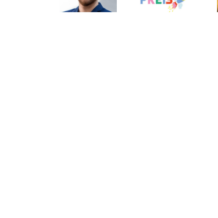
Neue Aufgaben
Kinderbuchpreises
Hauptplatz auf
für Tom
2026
3 Etagen
Mathony