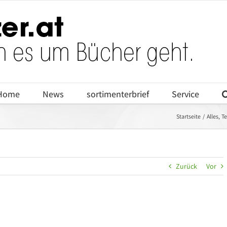
Home
News
sortimenterbrief
Service
Startseite
Alles
Te
Zurück
Vor