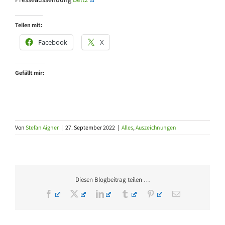
Teilen mit:
Facebook
X
Gefällt mir:
Von
Stefan Aigner
|
27. September 2022
|
Alles
,
Auszeichnungen
Diesen Blogbeitrag teilen …
Facebook
X
LinkedIn
Tumblr
Pinterest
E-
Mail