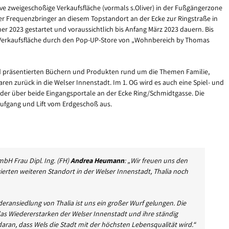
tive zweigeschoßige Verkaufsfläche (vormals s.Oliver) in der Fußgängerzone
 Frequenzbringer an diesem Topstandort an der Ecke zur Ringstraße in
r 2023 gestartet und voraussichtlich bis Anfang März 2023 dauern. Bis
s Verkaufsfläche durch den Pop-UP-Store von „Wohnbereich by Thomas
d präsentierten Büchern und Produkten rund um die Themen Familie,
aren zurück in die Welser Innenstadt. Im 1. OG wird es auch eine Spiel- und
eder über beide Eingangsportale an der Ecke Ring/Schmidtgasse. Die
Aufgang und Lift vom Erdgeschoß aus.
bH Frau Dipl. Ing. (FH)
Andrea Heumann
: „Wir freuen uns den
erten weiteren Standort in der Welser Innenstadt, Thalia noch
ederansiedlung von Thalia ist uns ein großer Wurf gelungen. Die
das Wiedererstarken der Welser Innenstadt und ihre ständig
daran, dass Wels die Stadt mit der höchsten Lebensqualität wird.“