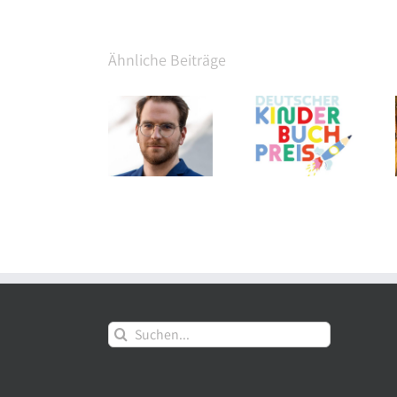
Ähnliche Beiträge
Edel
Shortlist des
Thalia eröffnet
Verlagsgruppe:
Deutschen
am Grazer
Neue Aufgaben
Kinderbuchpreises
Hauptplatz auf
für Tom
2026
3 Etagen
Mathony
Suche
nach: