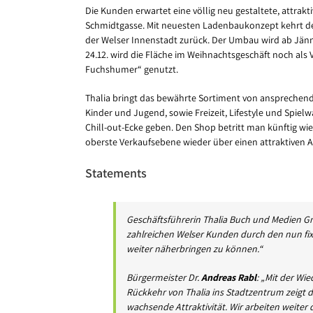
Die Kunden erwartet eine völlig neu gestaltete, attrak
Schmidtgasse. Mit neuesten Ladenbaukonzept kehrt der
der Welser Innenstadt zurück. Der Umbau wird ab Jänne
24.12. wird die Fläche im Weihnachtsgeschäft noch al
Fuchshumer“ genutzt.
Thalia bringt das bewährte Sortiment von ansprechen
Kinder und Jugend, sowie Freizeit, Lifestyle und Spielw
Chill-out-Ecke geben. Den Shop betritt man künftig wi
oberste Verkaufsebene wieder über einen attraktiven 
Statements
Geschäftsführerin Thalia Buch und Medien Gm
zahlreichen Welser Kunden durch den nun fixi
weiter näherbringen zu können.“
Bürgermeister Dr.
Andreas Rabl
: „Mit der Wi
Rückkehr von Thalia ins Stadtzentrum zeigt 
wachsende Attraktivität. Wir arbeiten weiter 