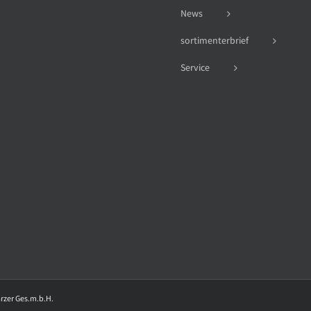
News
sortimenterbrief
Service
arzer Ges.m.b.H.