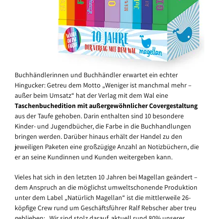
Buchhändlerinnen und Buchhändler erwartet ein echter
Hingucker: Getreu dem Motto „Weniger ist manchmal mehr –
außer beim Umsatz“ hat der Verlag mit dem Wal eine
Taschenbuchedition mit außergewöhnlicher Covergestaltung
aus der Taufe gehoben. Darin enthalten sind 10 besondere
Kinder- und Jugendbücher, die Farbe in die Buchhandlungen
bringen werden. Darüber hinaus erhält der Handel zu den
jeweiligen Paketen eine großzügige Anzahl an Notizbüchern, die
er an seine Kundinnen und Kunden weitergeben kann.
Vieles hat sich in den letzten 10 Jahren bei Magellan geändert –
dem Anspruch an die möglichst umweltschonende Produktion
unter dem Label „Natürlich Magellan“ ist die mittlerweile 26-
köpfige Crew rund um Geschäftsführer Ralf Rebscher aber treu
geblieben: „Wir sind stolz darauf, aktuell rund 80% unserer