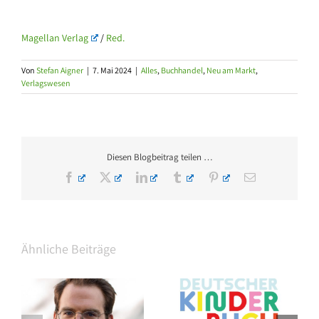
Magellan Verlag
/
Red.
Von
Stefan Aigner
|
7. Mai 2024
|
Alles
,
Buchhandel
,
Neu am Markt
,
Verlagswesen
Diesen Blogbeitrag teilen …
Facebook
X
LinkedIn
Tumblr
Pinterest
E-
Mail
Ähnliche Beiträge