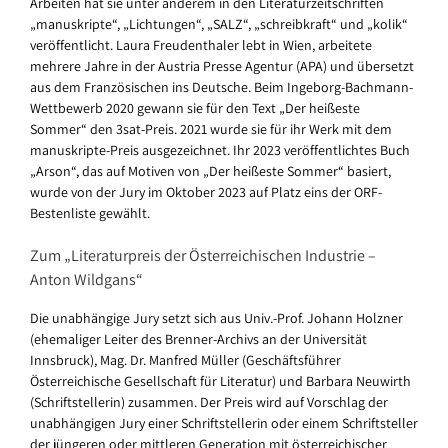
Arbeiten hat sie unter anderem in den Literaturzeitschriften
„manuskripte“, „Lichtungen“, „SALZ“, „schreibkraft“ und „kolik“
veröffentlicht. Laura Freudenthaler lebt in Wien, arbeitete
mehrere Jahre in der Austria Presse Agentur (APA) und übersetzt
aus dem Französischen ins Deutsche. Beim Ingeborg-Bachmann-
Wettbewerb 2020 gewann sie für den Text „Der heißeste
Sommer“ den 3sat-Preis. 2021 wurde sie für ihr Werk mit dem
manuskripte-Preis ausgezeichnet. Ihr 2023 veröffentlichtes Buch
„Arson“, das auf Motiven von „Der heißeste Sommer“ basiert,
wurde von der Jury im Oktober 2023 auf Platz eins der ORF-
Bestenliste gewählt.
Zum „Literaturpreis der Österreichischen Industrie –
Anton Wildgans“
Die unabhängige Jury setzt sich aus Univ.-Prof. Johann Holzner
(ehemaliger Leiter des Brenner-Archivs an der Universität
Innsbruck), Mag. Dr. Manfred Müller (Geschäftsführer
Österreichische Gesellschaft für Literatur) und Barbara Neuwirth
(Schriftstellerin) zusammen. Der Preis wird auf Vorschlag der
unabhängigen Jury einer Schriftstellerin oder einem Schriftsteller
der jüngeren oder mittleren Generation mit österreichischer