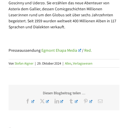
Goscinny und Uderzo. Sie erzählen das neue Abenteuer von
Asterix dem Gallier, dessen Comicgeschichten Millionen
Leser:innen rund um den Globus seit über sechs Jahrzehnten
begeistert. Seit 1959 wurden weltweit 400 Millionen Alben in 117
Sprachen und Dialekten verkauft.
Presseaussendung
Egmont Ehapa Media
/
Red.
Von
Stefan Aigner
|
29. Oktober 2024
|
Alles
,
Verlagswesen
Diesen Blogbeitrag teilen …
Facebook
X
LinkedIn
Tumblr
Pinterest
E-
Mail