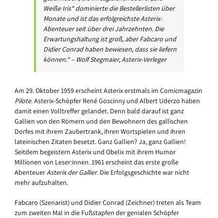
Weiße Iris“ dominierte die Bestellerlisten über
Monate und ist das erfolgreichste Asterix-
Abenteuer seit über drei Jahrzehnten. Die
Erwartungshaltung ist groß, aber Fabcaro und
Didier Conrad haben bewiesen, dass sie liefern
können.“ – Wolf Stegmaier, Asterix-Verleger
Am 29. Oktober 1959 erscheint Asterix erstmals im Comicmagazin
Pilote
. Asterix-Schöpfer René Goscinny und Albert Uderzo haben
damit einen Volltreffer gelandet. Denn bald darauf ist ganz
Gallien von den Römern und den Bewohnern des gallischen
Dorfes mit ihrem Zaubertrank, ihren Wortspielen und ihren
lateinischen Zitaten besetzt. Ganz Gallien? Ja, ganz Gallien!
Seitdem begeistern Asterix und Obelix mit ihrem Humor
Millionen von Leser:innen. 1961 erscheint das erste große
Abenteuer
Asterix der Gallier
. Die Erfolgsgeschichte war nicht
mehr aufzuhalten.
Fabcaro (Szenarist) und Didier Conrad (Zeichner) treten als Team
zum zweiten Mal in die Fußstapfen der genialen Schöpfer