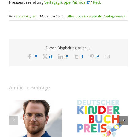
Presseaussendung
Verlagsgruppe Patmos
/
Red.
Von
Stefan Aigner
|
14. Januar 2025
|
Alles
,
Jobs & Personalia
,
Verlagswesen
Diesen Blogbeitrag teilen …
Facebook
X
LinkedIn
Tumblr
Pinterest
E-
Mail
Ähnliche Beiträge
Thalia eröffnet am
Shortlist des Deutschen
om
Grazer Hauptplatz auf 3
Kinderbuchpreises 2026
Etagen