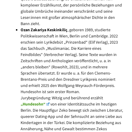
komplexer Erzählkunst, der persönliche Beziehungen und
globale Umbrüche ineinander verschränkt und seine
Leser:innen mit großer atmosphärischer Dichte in den
Bann zieht.
Ozan Zakariya Keskinkiliç
, geboren 1989, studierte
Politikwissenschaft in Wien, Berlin und Cambridge. 2022
erschien sein Lyrikdebüt „Prinzenbad“ (Elif Verlag), 2023
das Sachbuch „Muslimaniac. Die Karriere eines
Feindbildes“ (Verbrecher Verlag). Seine Texte wurden in
Zeitschriften und Anthologien veröffentlicht, u. a. in
„anders bleiben“ (Rowohlt, 2023), und in mehrere
Sprachen übersetzt. Er wurde u. a. für den Clemens-
Brentano-Preis und den Dresdner Lyrikpreis nominiert
und erhielt 2025 den Wolfgang-Weyrauch-Förderpreis.
Hundesohn ist sein erster Roman.
Jurybegründung: Witzig und berührend erzählt
„Hundesohn“
von einer Identitätssuche im heutigen
Berlin. Die Hauptfigur Zeko bewegt sich zwischen Literatur,
queerer Dating-App und der Sehnsucht an seine Liebe aus
Kindertagen in der Türkei. Die komplizierte Beziehung aus
Annäherung, Nähe und Gewalt bestimmen Zekos