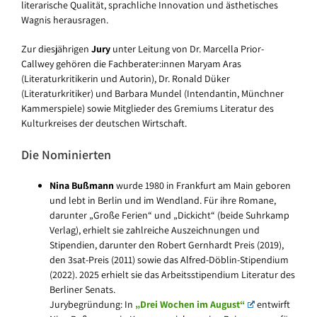
literarische Qualität, sprachliche Innovation und ästhetisches
Wagnis herausragen.
Zur diesjährigen
Jury
unter Leitung von Dr. Marcella Prior-
Callwey gehören die Fachberater:innen Maryam Aras
(Literaturkritikerin und Autorin), Dr. Ronald Düker
(Literaturkritiker) und Barbara Mundel (Intendantin, Münchner
Kammerspiele) sowie Mitglieder des Gremiums Literatur des
Kulturkreises der deutschen Wirtschaft.
Die Nominierten
Nina Bußmann
wurde 1980 in Frankfurt am Main geboren
und lebt in Berlin und im Wendland. Für ihre Romane,
darunter „Große Ferien“ und „Dickicht“ (beide Suhrkamp
Verlag), erhielt sie zahlreiche Auszeichnungen und
Stipendien, darunter den Robert Gernhardt Preis (2019),
den 3sat-Preis (2011) sowie das Alfred-Döblin-Stipendium
(2022). 2025 erhielt sie das Arbeitsstipendium Literatur des
Berliner Senats.
Jurybegründung: In
„Drei Wochen im August“
entwirft