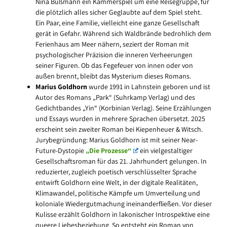
Nina Bußmann ein Kammerspiel um eine Reisegruppe, für
die plötzlich alles sicher Geglaubte auf dem Spiel steht.
Ein Paar, eine Familie, vielleicht eine ganze Gesellschaft
gerät in Gefahr. Während sich Waldbrände bedrohlich dem
Ferienhaus am Meer nähern, seziert der Roman mit
psychologischer Präzision die inneren Verheerungen
seiner Figuren. Ob das Fegefeuer von innen oder von
außen brennt, bleibt das Mysterium dieses Romans.
Marius Goldhorn
wurde 1991 in Lahnstein geboren und ist
Autor des Romans „Park“ (Suhrkamp Verlag) und des
Gedichtbandes „Yin“ (Korbinian Verlag). Seine Erzählungen
und Essays wurden in mehrere Sprachen übersetzt. 2025
erscheint sein zweiter Roman bei Kiepenheuer & Witsch.
Jurybegründung: Marius Goldhorn ist mit seiner Near-
Future-Dystopie
„Die Prozesse“
ein vielgestaltiger
Gesellschaftsroman für das 21. Jahrhundert gelungen. In
reduzierter, zugleich poetisch verschlüsselter Sprache
entwirft Goldhorn eine Welt, in der digitale Realitäten,
Klimawandel, politische Kämpfe um Umverteilung und
koloniale Wiedergutmachung ineinanderfließen. Vor dieser
Kulisse erzählt Goldhorn in lakonischer Introspektive eine
queere Liebesbeziehung. So entsteht ein Roman von