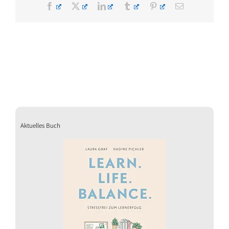
Facebook
X
LinkedIn
Tumblr
Pinterest
E-
Mail
Aktuelles Buch