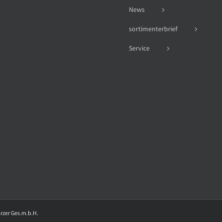
News
sortimenterbrief
Service
arzer Ges.m.b.H.