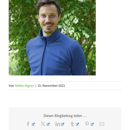
Von
Stefan Aigner
|
15. November 2021
Diesen Blogbeitrag teilen …
Facebook
X
LinkedIn
Tumblr
Pinterest
E-
Mail