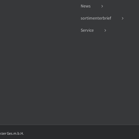
News
sortimenterbrief
Service
arzer Ges.m.b.H.