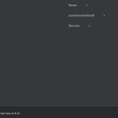
News
sortimenterbrief
Service
arzer Ges.m.b.H.