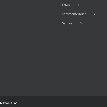
News
sortimenterbrief
Service
arzer Ges.m.b.H.