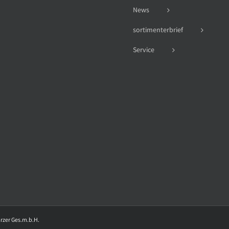
News
sortimenterbrief
Service
arzer Ges.m.b.H.