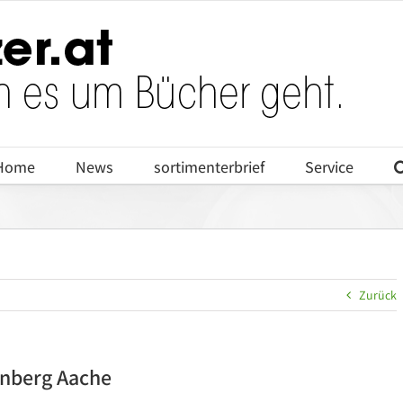
Home
News
sortimenterbrief
Service
Zurück
denberg Aache