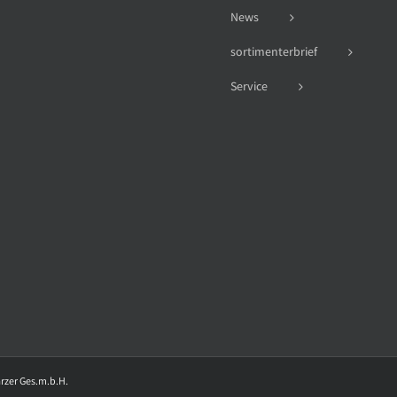
News
sortimenterbrief
Service
arzer Ges.m.b.H.