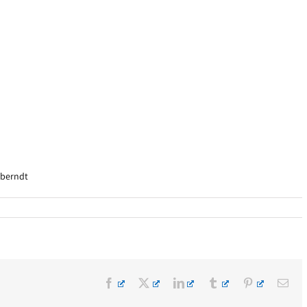
 berndt
Facebook
X
LinkedIn
Tumblr
Pinterest
E-
Mai