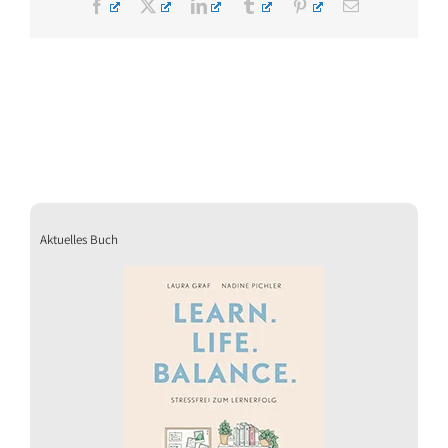
Facebook
X
LinkedIn
Tumblr
Pinterest
E-
Mail
Aktuelles Buch