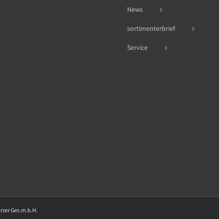
News
sortimenterbrief
Service
arzer Ges.m.b.H.