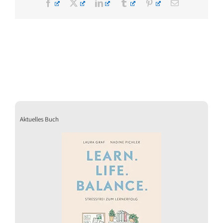
Facebook
X
LinkedIn
Tumblr
Pinterest
E-
Mail
Aktuelles Buch