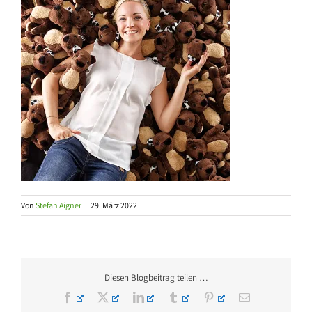
Von
Stefan Aigner
|
29. März 2022
Diesen Blogbeitrag teilen …
Facebook
X
LinkedIn
Tumblr
Pinterest
E-
Mail