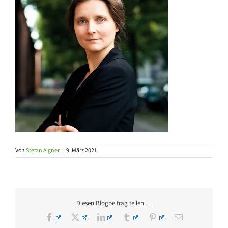
Von
Stefan Aigner
|
9. März 2021
Diesen Blogbeitrag teilen …
Facebook
X
LinkedIn
Tumblr
Pinterest
E-
Mail