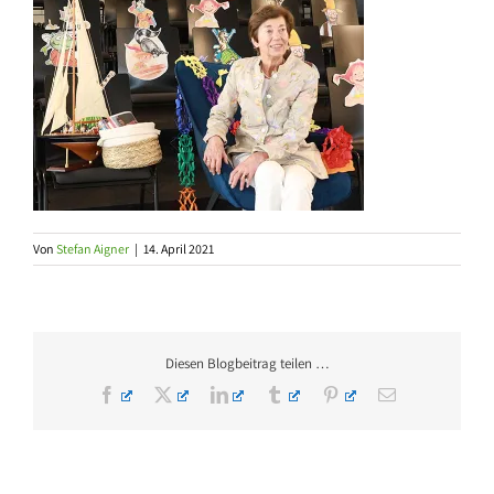
Von
Stefan Aigner
|
14. April 2021
Diesen Blogbeitrag teilen …
Facebook
X
LinkedIn
Tumblr
Pinterest
E-
Mail