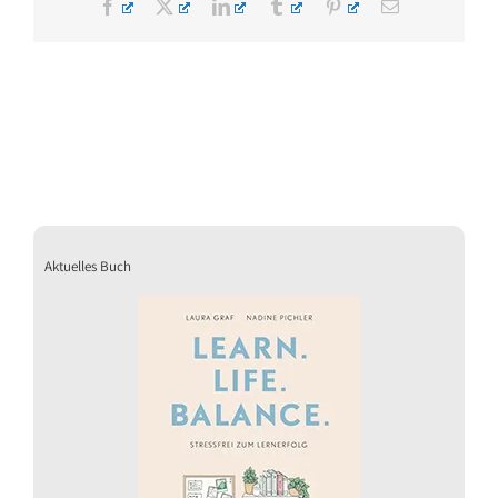
Facebook
X
LinkedIn
Tumblr
Pinterest
E-
Mail
Aktuelles Buch