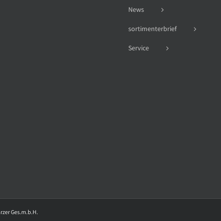
News
sortimenterbrief
Service
arzer Ges.m.b.H.