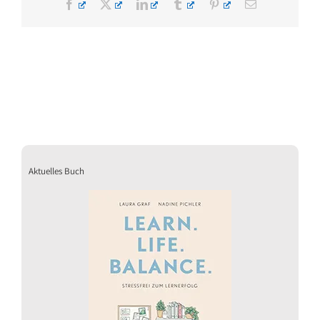
Facebook
X
LinkedIn
Tumblr
Pinterest
E-
Mail
Aktuelles Buch