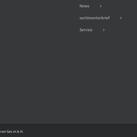
News
sortimenterbrief
Service
arzer Ges.m.b.H.