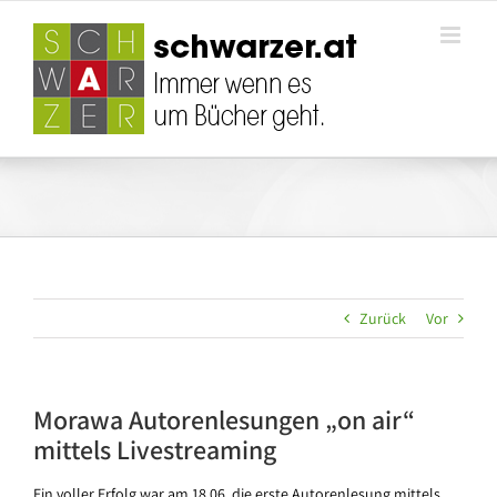
Zum
Inhalt
springen
Zurück
Vor
Morawa Autorenlesungen „on air“
mittels Livestreaming
Ein voller Erfolg war am 18.06. die erste Autorenlesung mittels