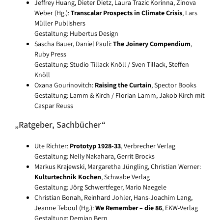
Jeffrey Huang, Dieter Dietz, Laura Trazic Korinna, Zinova
Weber (Hg.):
Transcalar Prospects in Climate Crisis
, Lars
Müller Publishers
Gestaltung: Hubertus Design
Sascha Bauer, Daniel Pauli:
The Joinery Compendium
,
Ruby Press
Gestaltung: Studio Tillack Knöll / Sven Tillack, Steffen
Knöll
Oxana Gourinovitch:
Raising the Curtain
, Spector Books
Gestaltung: Lamm & Kirch / Florian Lamm, Jakob Kirch mit
Caspar Reuss
„Ratgeber, Sachbücher“
Ute Richter:
Prototyp 1928-33
, Verbrecher Verlag
Gestaltung: Nelly Nakahara, Gerrit Brocks
Markus Krajewski, Margaretha Jüngling, Christian Werner:
Kulturtechnik Kochen
, Schwabe Verlag
Gestaltung: Jörg Schwertfeger, Mario Naegele
Christian Bonah, Reinhard Johler, Hans-Joachim Lang,
Jeanne Teboul (Hg.):
We Remember – die 86
, EKW-Verlag
Gestaltung: Demian Bern