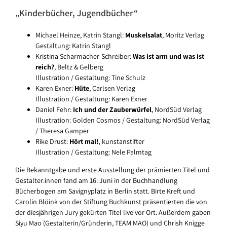
„Kinderbücher, Jugendbücher“
Michael Heinze, Katrin Stangl:
Muskelsalat
, Moritz Verlag
Gestaltung: Katrin Stangl
Kristina Scharmacher-Schreiber:
Was ist arm und was ist
reich?
, Beltz & Gelberg
Illustration / Gestaltung: Tine Schulz
Karen Exner:
Hüte
, Carlsen Verlag
Illustration / Gestaltung: Karen Exner
Daniel Fehr:
Ich und der Zauberwürfel
, NordSüd Verlag
Illustration: Golden Cosmos / Gestaltung: NordSüd Verlag
/ Theresa Gamper
Rike Drust:
Hört mal!
, kunstanstifter
Illustration / Gestaltung: Nele Palmtag
Die Bekanntgabe und erste Ausstellung der prämierten Titel und
Gestalter:innen fand am 16. Juni in der Buchhandlung
Bücherbogen am Savignyplatz in Berlin statt. Birte Kreft und
Carolin Blöink von der Stiftung Buchkunst präsentierten die von
der diesjährigen Jury gekürten Titel live vor Ort. Außerdem gaben
Siyu Mao (Gestalterin/Gründerin, TEAM MAO) und Chrish Knigge