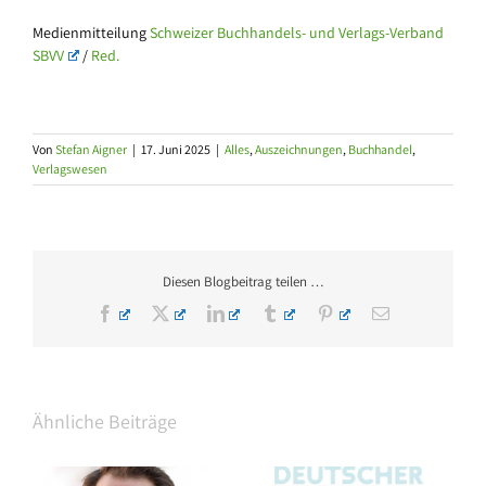
Medienmitteilung
Schweizer Buchhandels- und Verlags-Verband
SBVV
/
Red.
Von
Stefan Aigner
|
17. Juni 2025
|
Alles
,
Auszeichnungen
,
Buchhandel
,
Verlagswesen
Diesen Blogbeitrag teilen …
Facebook
X
LinkedIn
Tumblr
Pinterest
E-
Mail
Ähnliche Beiträge